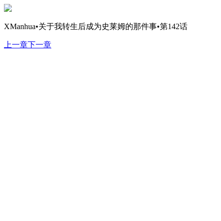
XManhua•关于我转生后成为史莱姆的那件事•第142话
上一章
下一章