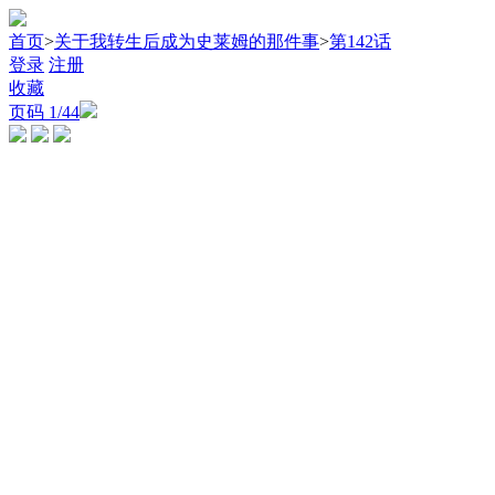
首页
>
关于我转生后成为史莱姆的那件事
>
第142话
登录
注册
收藏
页码
1
/44