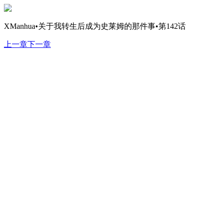
XManhua•关于我转生后成为史莱姆的那件事•第142话
上一章
下一章