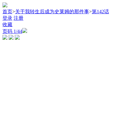
首页
>
关于我转生后成为史莱姆的那件事
>
第142话
登录
注册
收藏
页码
1
/44