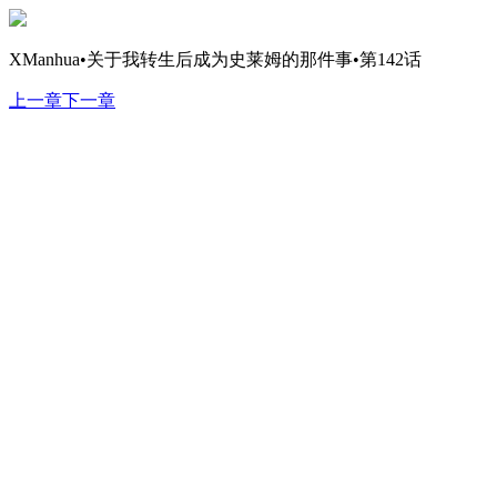
XManhua•关于我转生后成为史莱姆的那件事•第142话
上一章
下一章