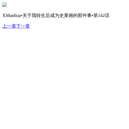
XManhua•关于我转生后成为史莱姆的那件事•第142话
上一章
下一章