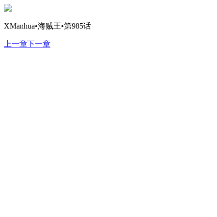
XManhua•海贼王•第985话
上一章
下一章