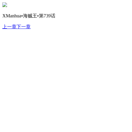
XManhua•海贼王•第739话
上一章
下一章