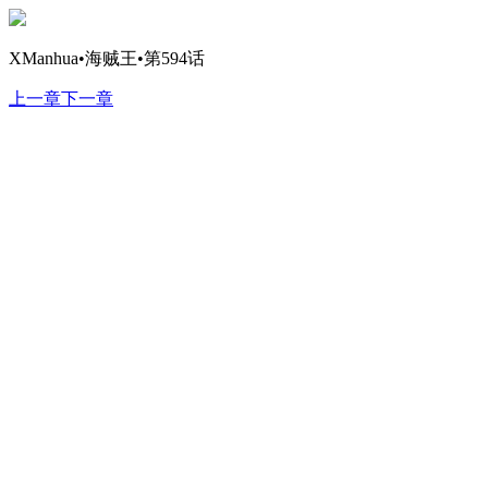
XManhua•海贼王•第594话
上一章
下一章