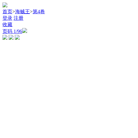
首页
>
海贼王
>
第4卷
登录
注册
收藏
页码
1
/96