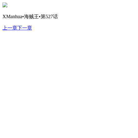
XManhua•海贼王•第527话
上一章
下一章