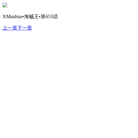
XManhua•海贼王•第653话
上一章
下一章