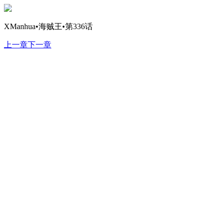
XManhua•海贼王•第336话
上一章
下一章