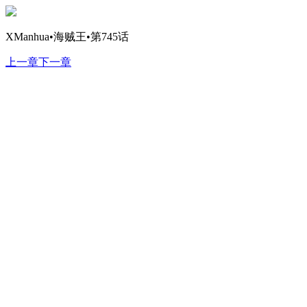
XManhua•海贼王•第745话
上一章
下一章