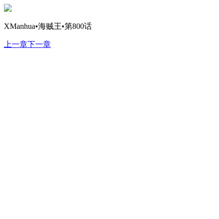
XManhua•海贼王•第800话
上一章
下一章