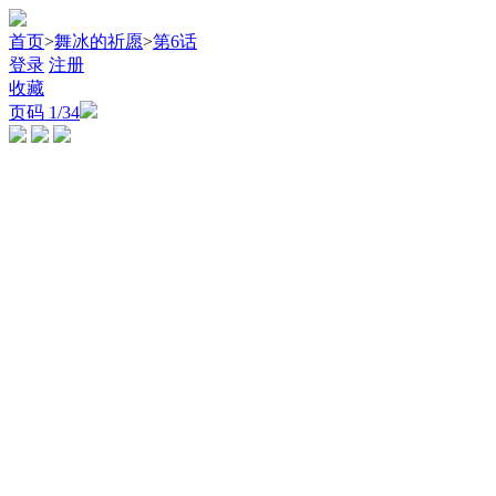
首页
>
舞冰的祈愿
>
第6话
登录
注册
收藏
页码
1
/34