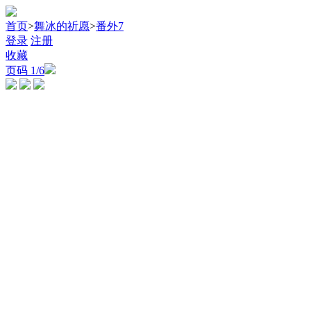
首页
>
舞冰的祈愿
>
番外7
登录
注册
收藏
页码
1
/6