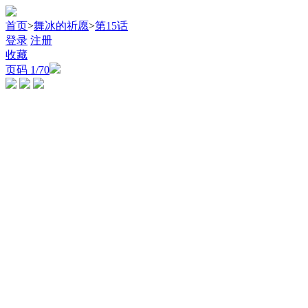
首页
>
舞冰的祈愿
>
第15话
登录
注册
收藏
页码
1
/70