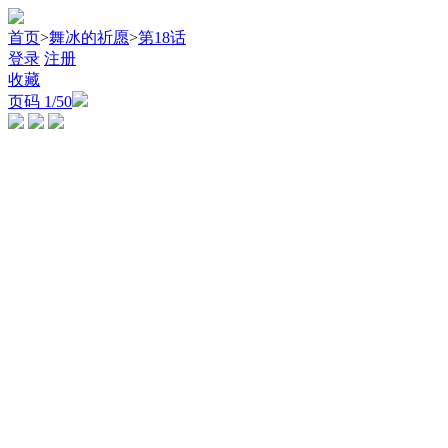
首页
>
舞冰的祈愿
>
第18话
登录
注册
收藏
页码
1
/50