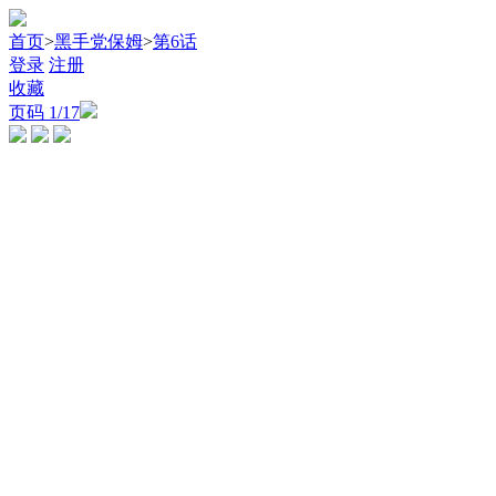
首页
>
黑手党保姆
>
第6话
登录
注册
收藏
页码
1
/17