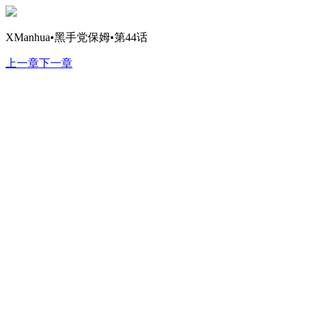
XManhua•黑手党保姆•第44话
上一章
下一章