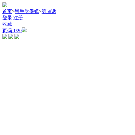
首页
>
黑手党保姆
>
第58话
登录
注册
收藏
页码
1
/20