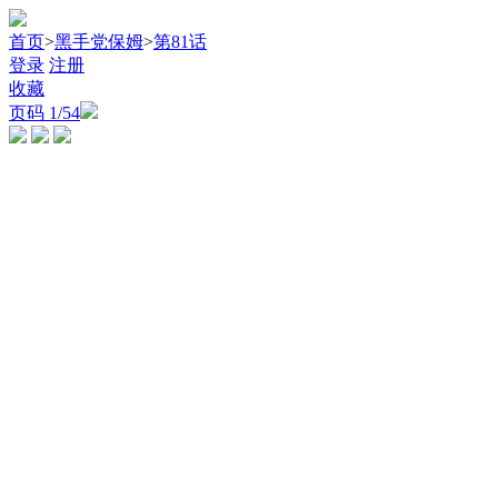
首页
>
黑手党保姆
>
第81话
登录
注册
收藏
页码
1
/54