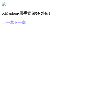
XManhua•黑手党保姆•外传1
上一章
下一章