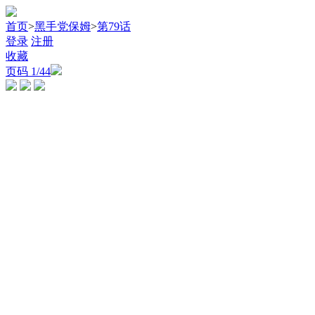
首页
>
黑手党保姆
>
第79话
登录
注册
收藏
页码
1
/44