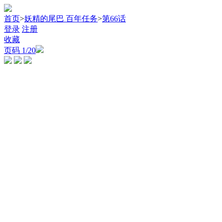
首页
>
妖精的尾巴 百年任务
>
第66话
登录
注册
收藏
页码
1
/20