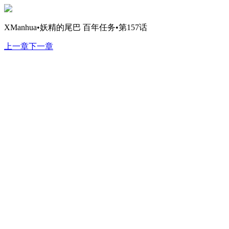
XManhua•妖精的尾巴 百年任务•第157话
上一章
下一章