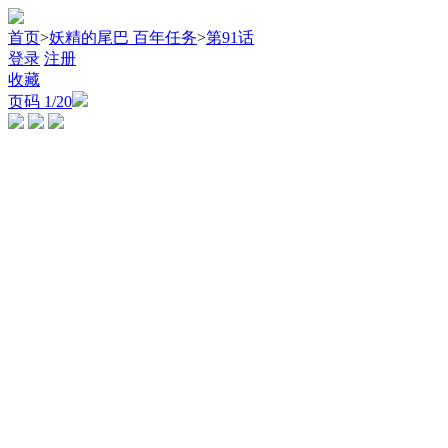
首页
>
妖精的尾巴 百年任务
>
第91话
登录
注册
收藏
页码
1
/20