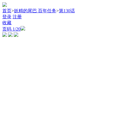
首页
>
妖精的尾巴 百年任务
>
第130话
登录
注册
收藏
页码
1
/20