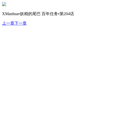
XManhua•妖精的尾巴 百年任务•第204话
上一章
下一章