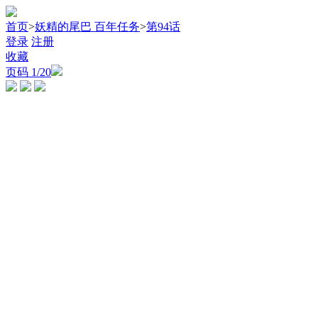
首页
>
妖精的尾巴 百年任务
>
第94话
登录
注册
收藏
页码
1
/20