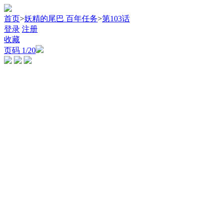
首页
>
妖精的尾巴 百年任务
>
第103话
登录
注册
收藏
页码
1
/20