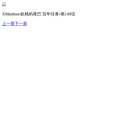
XManhua•妖精的尾巴 百年任务•第149话
上一章
下一章