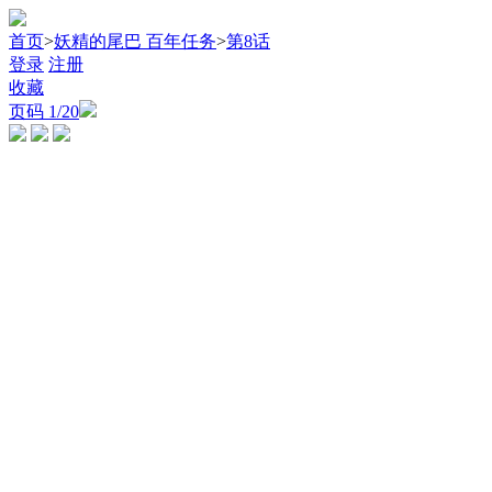
首页
>
妖精的尾巴 百年任务
>
第8话
登录
注册
收藏
页码
1
/20